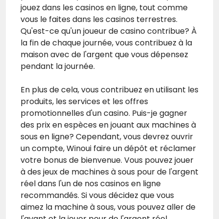
jouez dans les casinos en ligne, tout comme
vous le faites dans les casinos terrestres.
Qu'est-ce qu'un joueur de casino contribue? À
la fin de chaque journée, vous contribuez à la
maison avec de l'argent que vous dépensez
pendant la journée.
En plus de cela, vous contribuez en utilisant les
produits, les services et les offres
promotionnelles d'un casino. Puis-je gagner
des prix en espèces en jouant aux machines à
sous en ligne? Cependant, vous devrez ouvrir
un compte,
Winoui
faire un dépôt et réclamer
votre bonus de bienvenue. Vous pouvez jouer
à des jeux de machines à sous pour de l'argent
réel dans l'un de nos casinos en ligne
recommandés. Si vous décidez que vous
aimez la machine à sous, vous pouvez aller de
l'avant et la jouer pour de l'argent réel.